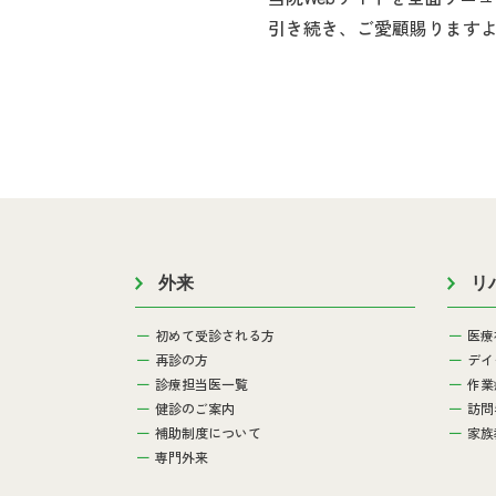
引き続き、ご愛顧賜ります
外来
リ
初めて受診される方
医療
再診の方
デイ
診療担当医一覧
作業
健診のご案内
訪問
補助制度について
家族
専門外来