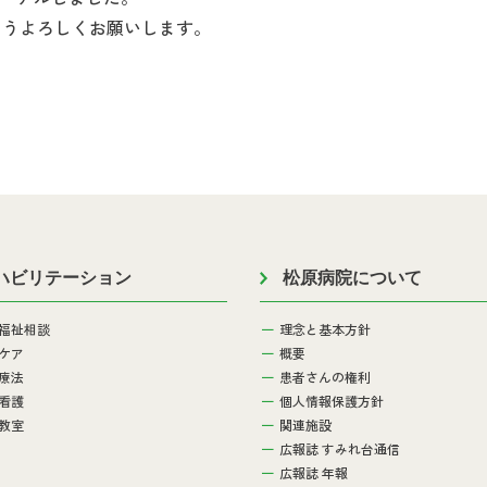
ようよろしくお願いします。
ハビリテーション
松原病院について
福祉相談
理念と基本方針
ケア
概要
療法
患者さんの権利
看護
個人情報保護方針
教室
関連施設
広報誌 すみれ台通信
広報誌 年報