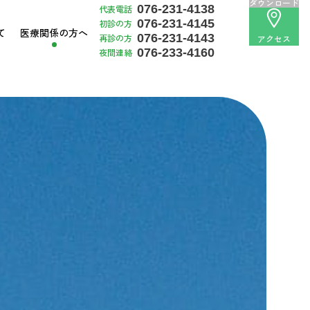
ダウンロード
076-231-4138
代表電話
076-231-4145
初診の方
て
医療関係
の方へ
076-231-4143
再診の方
アクセス
076-233-4160
夜間連絡
検索