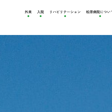
外来
入院
リハビリ
テーション
松原病院
につい