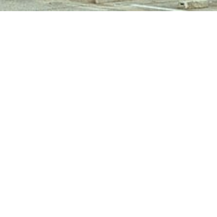
募集要項
募集
終了
む）
内科医