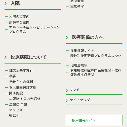
訪問看護
入院
家族教室
入院のご案内
病棟のご案内
アルコール症リハビリテーション
プログラム
医療関係の方へ
採用情報サイト
精神科後期研修プログラムについ
松原病院について
て
地域連携室
理念と基本方針
石川県依存症専門医療機関・依存
症治療拠点機関
概要
患者さんの権利
個人情報保護方針
リンク
関連施設
広報誌 すみれ台通信
サイトマップ
広報誌 年報
アクセス
連絡先
採用情報サイト